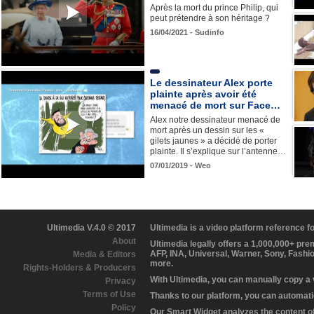
Après la mort du prince Philip, qui
peut prétendre à son héritage ?
16/04/2021 - Sudinfo
Le dessinateur Alex porte
plainte après avoir été
menacé de mort sur Face…
Alex notre dessinateur menacé de
mort après un dessin sur les «
gilets jaunes » a décidé de porter
plainte. Il s’explique sur l’antenne…
07/01/2019 - Weo
Ultimedia V.4.0 © 2017
Ultimedia is a video platform reference 
About
Ultimedia legally offers a 1,000,000+ pr
AFP, INA, Universal, Warner, Sony, Fashi
Media & Editors
more.
Rights-Holders & Producers
With Ultimedia, you can manually copy a
Privacy
Terms of Use
Thanks to our platform, you can automatic
Policy
Our Smart Widget analyzes the content of 