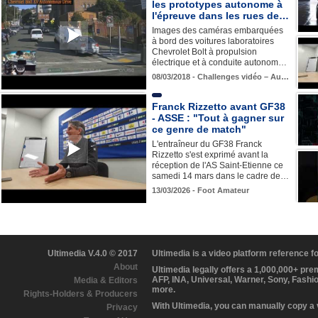
les prototypes autonome à
l'épreuve dans les rues de…
Images des caméras embarquées
à bord des voitures laboratoires
Chevrolet Bolt à propulsion
électrique et à conduite autonom…
08/03/2018 - Challenges vidéo – Au…
Franck Rizzetto avant GF38
- ASSE : "Tout à gagner sur
ce genre de match"
L'entraîneur du GF38 Franck
Rizzetto s'est exprimé avant la
réception de l'AS Saint-Etienne ce
samedi 14 mars dans le cadre de…
13/03/2026 - Foot Amateur
Ultimedia V.4.0 © 2017
Ultimedia is a video platform reference 
About
Ultimedia legally offers a 1,000,000+ pr
AFP, INA, Universal, Warner, Sony, Fashi
Media & Editors
more.
Rights-Holders & Producers
With Ultimedia, you can manually copy a
Privacy