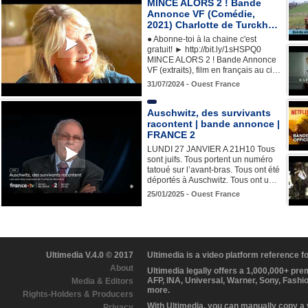
MINCE ALORS 2 ! Bande
Annonce VF (Comédie,
2021) Charlotte de Turckh…
● Abonne-toi à la chaine c'est
gratuit! ► http://bit.ly/1sHSPQ0
MINCE ALORS 2 ! Bande Annonce
VF (extraits), film en français au ci…
31/07/2024 - Ouest France
Auschwitz, des survivants
racontent | bande annonce |
FRANCE 2
LUNDI 27 JANVIER A 21H10 Tous
sont juifs. Tous portent un numéro
tatoué sur l’avant-bras. Tous ont été
déportés à Auschwitz. Tous ont u…
25/01/2025 - Ouest France
Ultimedia V.4.0 © 2017
Ultimedia is a video platform reference 
About
Ultimedia legally offers a 1,000,000+ pr
AFP, INA, Universal, Warner, Sony, Fashi
Media & Editors
more.
Rights-Holders & Producers
With Ultimedia, you can manually copy a
Privacy