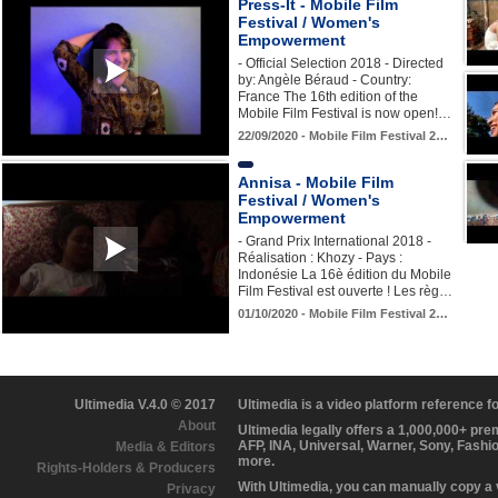
Press-It - Mobile Film
Festival / Women's
Empowerment
- Official Selection 2018 - Directed
by: Angèle Béraud - Country:
France The 16th edition of the
Mobile Film Festival is now open!…
22/09/2020 - Mobile Film Festival 2…
Annisa - Mobile Film
Festival / Women's
Empowerment
- Grand Prix International 2018 -
Réalisation : Khozy - Pays :
Indonésie La 16è édition du Mobile
Film Festival est ouverte ! Les règ…
01/10/2020 - Mobile Film Festival 2…
Ultimedia V.4.0 © 2017
Ultimedia is a video platform reference 
About
Ultimedia legally offers a 1,000,000+ pr
AFP, INA, Universal, Warner, Sony, Fashi
Media & Editors
more.
Rights-Holders & Producers
With Ultimedia, you can manually copy a
Privacy