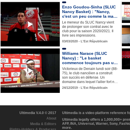
Enzo Goudou-Sinha (SLUC
Nancy Basket) : "Nancy,
c'est un peu comme la ma…
Le meneur du SLUC Nancy vient
de prolonger son contrat avec le
club pour la saison 2020/2021. Il
livre ses impressions.
03/03/2020 - L'Est Républicain
Williams Narace (SLUC
Nancy) : "Le basket
commence toujours pas u…
Victorieux de Denain lundi soir (88-
75), le club nancéien a construit
son succès en défense. Un
domaine dans lequel l'ailier fort n…
24/12/2019 - L'Est Républicain
Ultimedia V.4.0 © 2017
Ultimedia is a video platform reference 
About
Ultimedia legally offers a 1,000,000+ pr
AFP, INA, Universal, Warner, Sony, Fashi
Media & Editors
more.
Rights-Holders & Producers