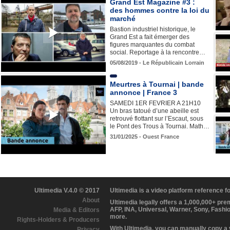
Grand Est Magazine #3 :
des hommes contre la loi du
marché
Bastion industriel historique, le
Grand Est a fait émerger des
figures marquantes du combat
social. Reportage à la rencontre…
05/08/2019 - Le Républicain Lorrain
Meurtres à Tournai | bande
annonce | France 3
SAMEDI 1ER FEVRIER A 21H10
Un bras tatoué d’une abeille est
retrouvé flottant sur l’Escaut, sous
le Pont des Trous à Tournai. Math…
31/01/2025 - Ouest France
Ultimedia V.4.0 © 2017
Ultimedia is a video platform reference 
About
Ultimedia legally offers a 1,000,000+ pr
AFP, INA, Universal, Warner, Sony, Fashi
Media & Editors
more.
Rights-Holders & Producers
With Ultimedia, you can manually copy a
Privacy