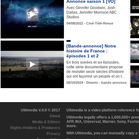
Annonce saison 1 [VO]
Avec Ginnifer Goodwin, Josh
Dallas, Jennifer Morrison ABC
Studios
04/08/2022 - Ciné-Télé-Revue
[Bande-annonce] Notre
histoire de France :
épisodes 1 et 2
En trois soirées et six épisodes,
cette série documentaire propose
de revisiter seize siècles d'histoire
qui ont façonné un peuple et un t…
08/10/2024 - Diverto - bande annonce
Ultimedia V.4.0 © 2017
Ultimedia is a video platform reference 
About
Ultimedia legally offers a 1,000,000+ pr
AFP, INA, Universal, Warner, Sony, Fashi
Media & Editors
more.
Rights-Holders & Producers
With Ultimedia, you can manually copy a
Privacy