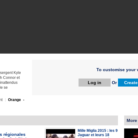
To customise your v
 sergent Kyle
ah Connor et
Log in
Or
Create
 inattendus
le se
ht :
Orange -
More
Mille Miglia 2015 : les 9
s régionales
Jaguar et leurs 18