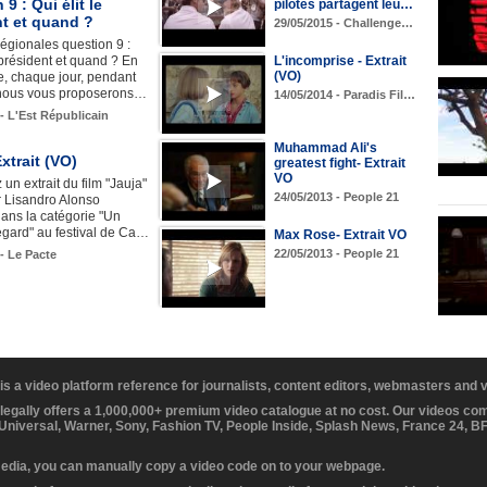
9 : Qui élit le
pilotes partagent leu…
nt et quand ?
29/05/2015 - Challenge…
régionales question 9 :
e président et quand ? En
L'incomprise - Extrait
(VO)
, chaque jour, pendant
, nous vous proposerons…
14/05/2014 - Paradis Fil…
 - L'Est Républicain
Muhammad Ali's
Extrait (VO)
greatest fight- Extrait
VO
un extrait du film "Jauja"
24/05/2013 - People 21
r Lisandro Alonso
ans la catégorie "Un
egard" au festival de Ca…
Max Rose- Extrait VO
22/05/2013 - People 21
 - Le Pacte
 is a video platform reference for journalists, content editors, webmasters and
 legally offers a 1,000,000+ premium video catalogue at no cost. Our videos c
 Universal, Warner, Sony, Fashion TV, People Inside, Splash News, France 24, 
media, you can manually copy a video code on to your webpage.