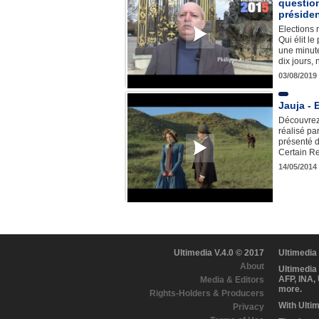
question 
préside
Elections 
Qui élit l
une minute
dix jours
03/08/2019
Jauja - 
Découvrez 
réalisé pa
présenté d
Certain R
14/05/2014
Ultimedia V.4.0 © 2017
Ultimedia
About
Ultimedia
AFP, INA,
Media & Editors
more.
Rights-Holders & Producers
With Ulti
Privacy