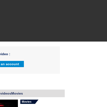
ideo :
 an account
 videosMovies
Movies