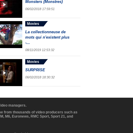
Monsters (Monstres)
06/02/2018 17:59:51
Movies
La collectionneuse de
mots qui n'existent plus
-...
08/11/2019 12:53:32
Movies
SURPRISE
06/02/2018 18:30:32
 video managers.
ome from thousands of video producers such as
BFM, M6, Euronews, RMC Sport, Sport 21, and