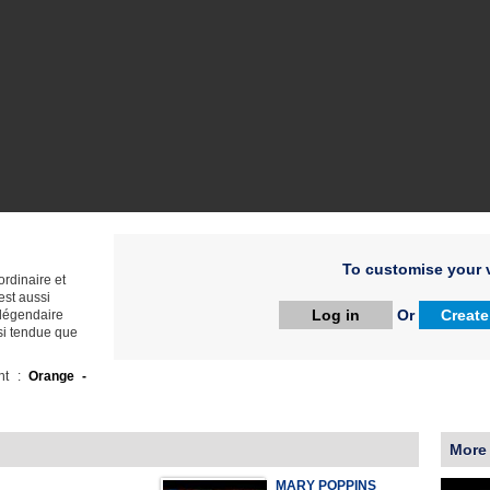
To customise your v
aordinaire et
est aussi
Log in
Or
Create
e légendaire
 si tendue que
ht :
Orange -
More
MARY POPPINS