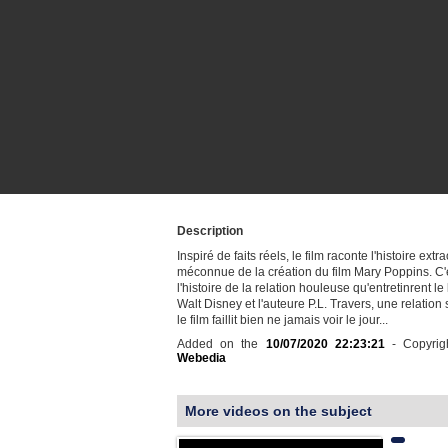
Description
Inspiré de faits réels, le film raconte l'histoire extr
méconnue de la création du film Mary Poppins. C'
l'histoire de la relation houleuse qu'entretinrent l
Walt Disney et l'auteure P.L. Travers, une relation
le film faillit bien ne jamais voir le jour...
Added on the
10/07/2020 22:23:21
- Copyrig
Webedia
More videos on the subject