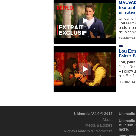
MAUVAIS
Exclusif
minutes
Un camp. U
150 000€ 
prêts à to
de la com
17/04/2024
Lou Extr
Faites P
Lou, journa
Julien Nee
-- Follow
http://on.
06/10/2014 
Ultimedia V.4.0 © 2017
Ultimedia
About
Ultimedia
AFP, INA,
Media & Editors
more.
Rights-Holders & Producers