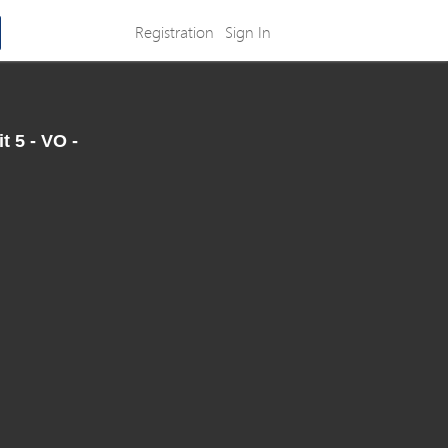
Registration
Sign In
 5 - VO -