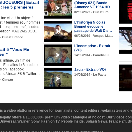
 JOUEURS | Extrait
(Disney 021) Bande
 : les 5 premières
Annonce VF 1964 HD
02/05/2023 - Ouest Fra…
ne villa. Un objectif :
et 7 femmes et 6 hommes
L'historien Nicolas
Bonnet évoque le
ut. Les premiers épisodes
passage de Walt Dis…
pétition MAUVAIS JOU…
06/08/2019 - Vosges Ma…
 - Ouest France
L'incomprise - Extrait
ait 5 "Vous Me
(VO)
eur"
14/05/2014 - Paradis Fil…
l infime, un film de
l. En salles le 8 octobre.
 us on Facebook
Jauja - Extrait (VO)
fb.me/cineartFB & Twitter…
14/05/2014 - Le Pacte
- Cineart
 is a video platform reference for journalists, content editors, webmasters and
 legally offers a 1,000,000+ premium video catalogue at no cost. Our videos c
 Universal, Warner, Sony, Fashion TV, People Inside, Splash News, France 24, 