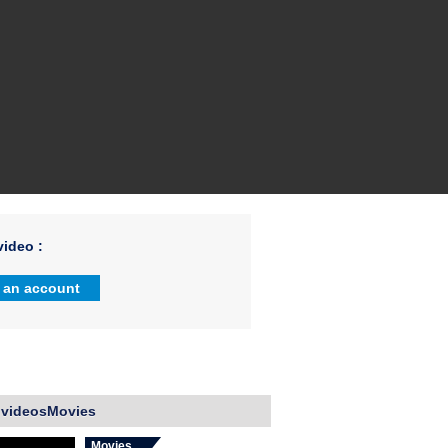
ideo :
 an account
 videosMovies
Movies