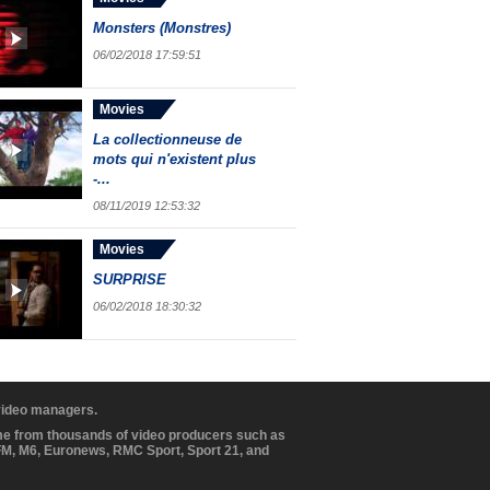
Monsters (Monstres)
06/02/2018 17:59:51
Movies
La collectionneuse de
mots qui n'existent plus
-...
08/11/2019 12:53:32
Movies
SURPRISE
06/02/2018 18:30:32
 video managers.
ome from thousands of video producers such as
BFM, M6, Euronews, RMC Sport, Sport 21, and