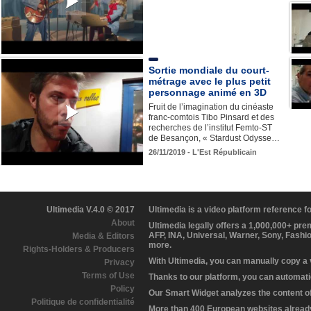
Sortie mondiale du court-
métrage avec le plus petit
personnage animé en 3D
Fruit de l’imagination du cinéaste
franc-comtois Tibo Pinsard et des
recherches de l’institut Femto-ST
de Besançon, « Stardust Odysse…
26/11/2019 - L'Est Républicain
Ultimedia V.4.0 © 2017
Ultimedia is a video platform reference 
About
Ultimedia legally offers a 1,000,000+ pr
AFP, INA, Universal, Warner, Sony, Fashi
Media & Editors
more.
Rights-Holders & Producers
With Ultimedia, you can manually copy a
Privacy
Terms of Use
Thanks to our platform, you can automatic
Policy
Our Smart Widget analyzes the content of 
Politique de confidentialité
More than 400 European websites already 