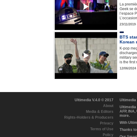
La premiè
Geek se d
l’espace P
L’occasion
23/11/2019
BTS star
Korean m
K-pop meg
discharge
military s
is the fir
12/06/2024
Ultimedia V.4.0 © 2017
Ultimedia
About
Ultimedia
AFP, INA,
Media & Editors
more.
Rights-Holders & Producers
With Ulti
Privacy
Terms of Use
Thanks to 
Policy
Our Smart 