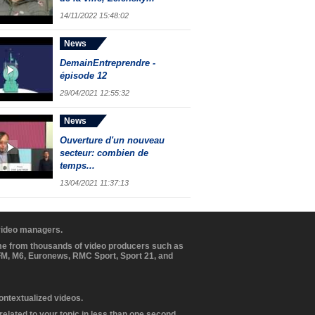
14/11/2022 15:48:02
News
DemainEntreprendre -
épisode 12
29/04/2021 12:55:32
News
Ouverture d'un nouveau
secteur: combien de
temps...
13/04/2021 11:37:13
 video managers.
ome from thousands of video producers such as
BFM, M6, Euronews, RMC Sport, Sport 21, and
contextualized videos.
elated to your topic in less than one second.