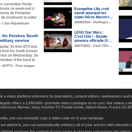
re convention Ponta-
éroule ce week-end à
Evangeline Lilly croit
savoir pourquoi les
ourny de Pontarlier.
super-héros Marvel t…
 de (re)douvrir la cultur…
26/06/2018 - Huffingto…
 - L'Est Républicain
LEGO Star Wars :
 Jin finishes South
C'est l'été ! - Bande-
ilitary service
annonce officielle (V…
26/07/2022 - Ciné-Télé-…
astar Jin from BTS was
d from his South Korean
ervice on Wednesday. Jin
st member of the band to…
 - AFPTV - First images
 is a video platform reference for journalists, content editors, webmasters and
 legally offers a 1,000,000+ premium video catalogue at no cost. Our videos c
 Universal, Warner, Sony, Fashion TV, People Inside, Splash News, France 24, 
media, you can manually copy a video code on to your webpage.
our platform, you can automatically enhance all of your articles with relevant 
Widget analyzes the content of your pages in real-time and pushes the videos r