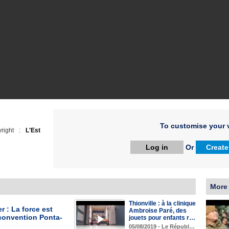
To customise your v
right :
L'Est
Log in
Or
Create
More
Thionville : à la clinique
er : La force est
Ambroise Paré, des
 convention Ponta-
jouets pour enfants r…
05/08/2019 - Le Républ…