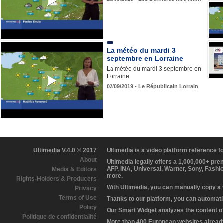
La météo du mardi 3
septembre en Lorraine
La météo du mardi 3 septembre en
Lorraine
02/09/2019 - Le Républicain Lorrain
Ultimedia V.4.0 © 2017
Ultimedia is a video platform reference 
About
Ultimedia legally offers a 1,000,000+ pr
AFP, INA, Universal, Warner, Sony, Fashi
Media & Editors
more.
Rights-Holders & Producers
With Ultimedia, you can manually copy a
Privacy
Terms of Use
Thanks to our platform, you can automatic
Policy
Our Smart Widget analyzes the content of 
Politique de confidentialité
More than 400 European websites already 