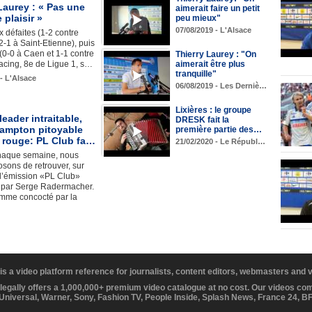
Laurey : « Pas une
aimerait faire un petit
 plaisir »
peu mieux"
07/08/2019 - L'Alsace
 défaites (1-2 contre
2-1 à Saint-Etienne), puis
(0-0 à Caen et 1-1 contre
Thierry Laurey : "On
 Racing, 8e de Ligue 1, s…
aimerait être plus
tranquille"
 - L'Alsace
06/08/2019 - Les Derniè…
Lixières : le groupe
leader intraitable,
DRESK fait la
ampton pitoyable
première partie des…
e rouge: PL Club fa…
21/02/2020 - Le Républ…
aque semaine, nous
sons de retrouver, sur
, l’émission «PL Club»
 par Serge Radermacher.
mme concocté par la
 is a video platform reference for journalists, content editors, webmasters and
 legally offers a 1,000,000+ premium video catalogue at no cost. Our videos c
 Universal, Warner, Sony, Fashion TV, People Inside, Splash News, France 24, 