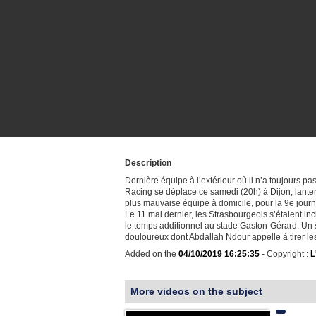
Description
Dernière équipe à l’extérieur où il n’a toujours pa
Racing se déplace ce samedi (20h) à Dijon, lante
plus mauvaise équipe à domicile, pour la 9e jour
Le 11 mai dernier, les Strasbourgeois s’étaient in
le temps additionnel au stade Gaston-Gérard. Un 
douloureux dont Abdallah Ndour appelle à tirer le
Added on the
04/10/2019 16:25:35
- Copyright :
L
More videos on the subject