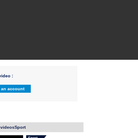
ideo :
 an account
 videosSport