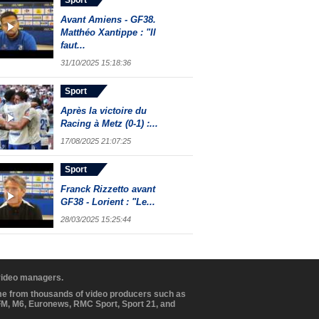
Sport
Avant Amiens - GF38.
Matthéo Xantippe : "Il
faut...
31/10/2025 15:18:36
Sport
Après la victoire du
Racing à Metz (0-1) :...
17/08/2025 21:07:25
Sport
Franck Rizzetto avant
GF38 - Lorient : "Le...
28/03/2025 15:25:44
 video managers.
ome from thousands of video producers such as
BFM, M6, Euronews, RMC Sport, Sport 21, and