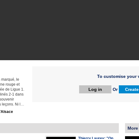
To customise your v
s marqué, le
rne rouge et
Log in
Or
Create
née de Ligue 1.
clinés 2-1 dans
souvenir
s leçons. Ni l…
'Alsace
More
Thierry Laurey: "On