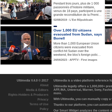
Pendant trois jours, plus de 1 000
passionnés d’histoire militaire,
venus de 18 pays, participent à une
grande reconstitution de la Premi…
02/08/2019 - L'Est Républicain
Over 1,000 EU citizens
evacuated from Sudan, says
Borrell
More than 1,000 European Union
citizens were evacuated from
conflict-hit Sudan over the
weekend, the bloc's foreign polic…
24/04/2023 - AFPTV - First images
Ultimedia V.4.0 © 2017
Ultimedia is a video platform reference 
About
Ultimedia legally offers a 1,000,000+ pr
AFP, INA, Universal, Warner, Sony, Fashi
Media & Editors
more.
Rights-Holders & Producers
With Ultimedia, you can manually copy a
Privacy
Terms of Use
Thanks to our platform, you can automatic
Policy
Our Smart Widget analyzes the content of 