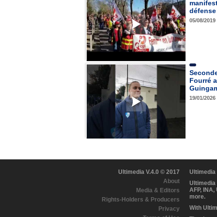
manifest
défense 
05/08/2019
Seconde
Fourré 
Guingam
19/01/2026
Ultimedia V.4.0 © 2017
Ultimedia
About
Ultimedia
AFP, INA,
Media & Editors
more.
Rights-Holders & Producers
With Ulti
Privacy