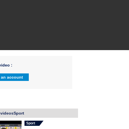
ideo :
 an account
 videosSport
Sport