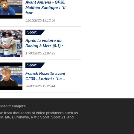
Avant Amiens - GF38.
Matthéo Xantippe : "Il
faut...
31/10/2025 15:18:36
Sport
Après la victoire du
Racing à Metz (0-1) :...
17/08/2025 21:07:25
Sport
Franck Rizzetto avant
GF38 - Lorient : "Le...
28/03/2025 15:25:44
 video managers.
ome from thousands of video producers such as
BFM, M6, Euronews, RMC Sport, Sport 21, and