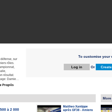
To customise your v
 défense, sur
iers rôles.
Log in
Or
Create
hampionnat,
alie,
n résultat.
ortage: Damie…
e Progrès
More
Mattheo Xantippe
 500 à 2 000
après GF38 - Amiens