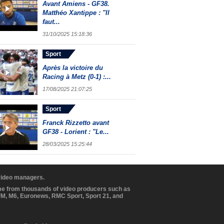
Avant Amiens - GF38.
Matthéo Xantippe : "Il
faut...
31/10/2025 15:18:36
Sport
Après la victoire du
Racing à Metz (0-1) :...
17/08/2025 21:07:25
Sport
Franck Rizzetto avant
GF38 - Lorient : "Le...
28/03/2025 15:25:44
 video managers.
ome from thousands of video producers such as
BFM, M6, Euronews, RMC Sport, Sport 21, and