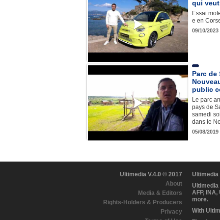
qui veut
Essai mote
e en Cors
09/10/2023
Parc de 
Nouveau
public 
Le parc a
pays de S
samedi soi
dans le N
05/08/2019
Ultimedia V.4.0 © 2017
Ultimedia
About
Ultimedia
AFP, INA,
Media & Editors
more.
Rights-Holders & Producers
With Ulti
Privacy