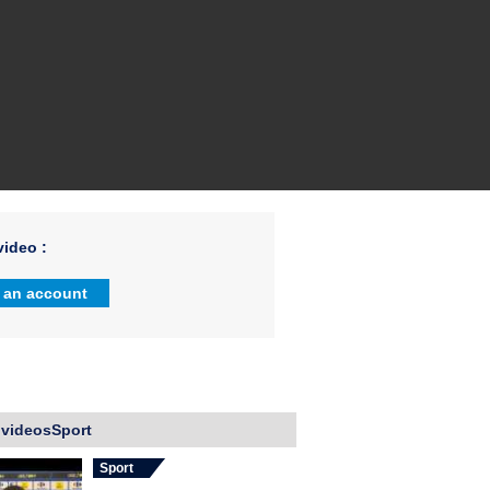
ideo :
 an account
 videosSport
Sport