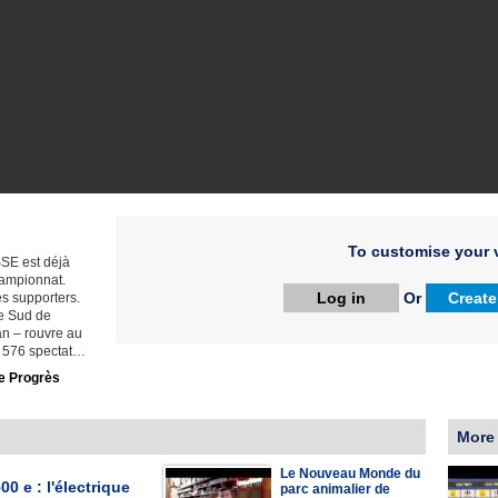
To customise your v
SSE est déjà
hampionnat.
Log in
Or
Create
es supporters.
ge Sud de
an – rouvre au
8 576 spectat…
e Progrès
More
Le Nouveau Monde du
00 e : l'électrique
parc animalier de