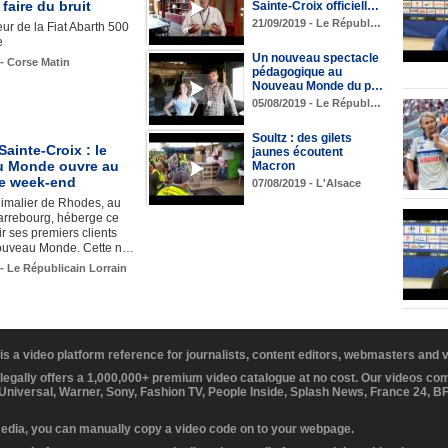
 faire du bruit
Sainte-Croix officiell…
21/09/2019 - Le Républ…
ur de la Fiat Abarth 500
e
Un nouveau spectacle
 - Corse Matin
pédagogique au
Nouveau Monde du p…
05/08/2019 - Le Républ…
Soultz : des gilets
Sainte-Croix : le
jaunes écoutent
 Monde ouvre au
Macron
ce week-end
07/08/2019 - L'Alsace
nimalier de Rhodes, au
arrebourg, héberge ce
r ses premiers clients
ouveau Monde. Cette n…
 - Le Républicain Lorrain
 is a video platform reference for journalists, content editors, webmasters and
 legally offers a 1,000,000+ premium video catalogue at no cost. Our videos c
 Universal, Warner, Sony, Fashion TV, People Inside, Splash News, France 24, 
media, you can manually copy a video code on to your webpage.