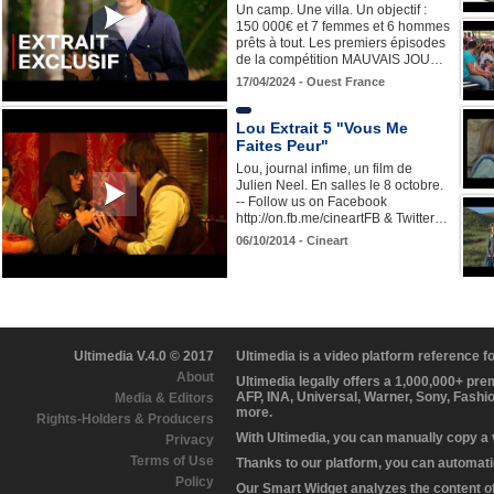
Un camp. Une villa. Un objectif :
150 000€ et 7 femmes et 6 hommes
prêts à tout. Les premiers épisodes
de la compétition MAUVAIS JOU…
17/04/2024 - Ouest France
Lou Extrait 5 "Vous Me
Faites Peur"
Lou, journal infime, un film de
Julien Neel. En salles le 8 octobre.
-- Follow us on Facebook
http://on.fb.me/cineartFB & Twitter…
06/10/2014 - Cineart
Ultimedia V.4.0 © 2017
Ultimedia is a video platform reference 
About
Ultimedia legally offers a 1,000,000+ pr
AFP, INA, Universal, Warner, Sony, Fashi
Media & Editors
more.
Rights-Holders & Producers
With Ultimedia, you can manually copy a
Privacy
Terms of Use
Thanks to our platform, you can automatic
Policy
Our Smart Widget analyzes the content of 