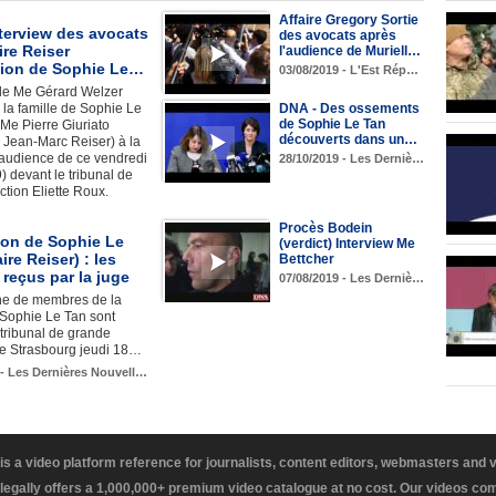
Affaire Gregory Sortie
terview des avocats
des avocats après
ire Reiser
l'audience de Muriell…
ition de Sophie Le…
03/08/2019 - L'Est Rép…
 de Me Gérard Welzer
 la famille de Sophie Le
DNA - Des ossements
de Sophie Le Tan
 Me Pierre Giuriato
découverts dans un…
 Jean-Marc Reiser) à la
l'audience de ce vendredi
28/10/2019 - Les Derniè…
) devant le tribunal de
ction Eliette Roux.
Procès Bodein
ion de Sophie Le
(verdict) Interview Me
ire Reiser) : les
Bettcher
reçus par la juge
07/08/2019 - Les Derniè…
ne de membres de la
 Sophie Le Tan sont
 tribunal de grande
de Strasbourg jeudi 18…
 - Les Dernières Nouvell…
 is a video platform reference for journalists, content editors, webmasters and
 legally offers a 1,000,000+ premium video catalogue at no cost. Our videos c