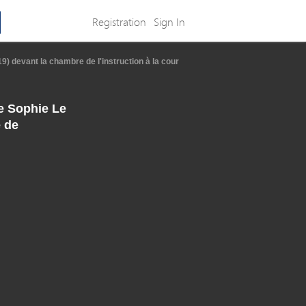
Registration
Sign In
19) devant la chambre de l'instruction à la cour
de Sophie Le
e de