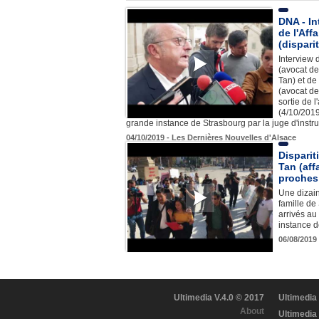
DNA - In
de l'Affa
(dispar
Interview
(avocat de
Tan) et de
(avocat de
sortie de 
(4/10/2019
grande instance de Strasbourg par la juge d'instru
04/10/2019 - Les Dernières Nouvelles d'Alsace
Disparit
Tan (affa
proches 
Une dizai
famille de
arrivés au
instance 
06/08/2019
Ultimedia V.4.0 © 2017
Ultimedia
About
Ultimedia