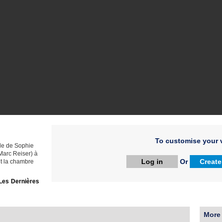
To customise your v
lle de Sophie
Marc Reiser) à
Log in
Or
Create
nt la chambre
Les Dernières
More