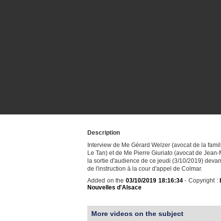
Description
Interview de Me Gérard Welzer (avocat de la fami
Le Tan) et de Me Pierre Giuriato (avocat de Jean-
la sortie d'audience de ce jeudi (3/10/2019) deva
de l'instruction à la cour d'appel de Colmar.
Added on the
03/10/2019 18:16:34
- Copyright :
Nouvelles d'Alsace
More videos on the subject