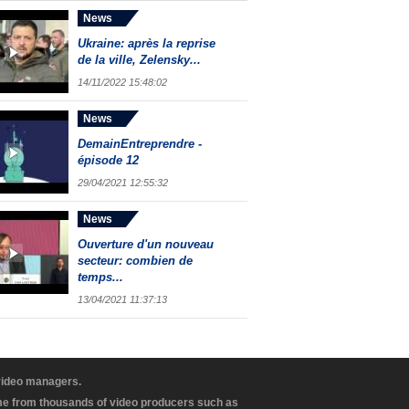
News
Ukraine: après la reprise
de la ville, Zelensky...
14/11/2022 15:48:02
News
DemainEntreprendre -
épisode 12
29/04/2021 12:55:32
News
Ouverture d'un nouveau
secteur: combien de
temps...
13/04/2021 11:37:13
 video managers.
ome from thousands of video producers such as