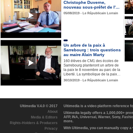
Christophe Duverne,
nouveau sous-préfet de l'…
05/08/2019 - Le Républicain Lorrain
Un arbre de la paix à
Sarrebourg : trois questions
au maire Alain Marty
160 élèves de CM1 des écoles de
Sarrebourg planteront un arbre de
la paix le 8 novembre au parc de la
Liberté. La symbolique de la paix…
30/10/2019 - Le Républicain Lorrain
Ultimedia V.4.0 © 2017
Ultimedia is a video platform reference 
About
Ultimedia legally offers a 1,000,000+ pr
AFP, INA, Universal, Warner, Sony, Fashi
Media & Editors
more.
Rights-Holders & Producers
With Ultimedia, you can manually copy a
Privacy