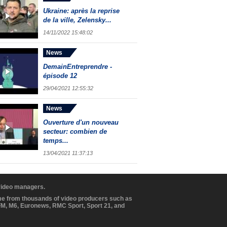
Ukraine: après la reprise
de la ville, Zelensky...
14/11/2022 15:48:02
News
DemainEntreprendre -
épisode 12
29/04/2021 12:55:32
News
Ouverture d'un nouveau
secteur: combien de
temps...
13/04/2021 11:37:13
 video managers.
ome from thousands of video producers such as
BFM, M6, Euronews, RMC Sport, Sport 21, and