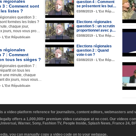
s régionales
question 4 : Comment
n 3 : Comment sont
se présentent les bul…
les listes ?
03/08/2019 - L'Est Rép…
régionales question 3 :
nt formées les listes ?
Elections régionales
question 5 : un scrutin
ute, chaque jour,
proportionnel avec p…
ix jours, nous vous pro…
03/08/2019 - L'Est Rép…
 - L'Est Républicain
Elections régionales
s régionales
question 2 : Quand
n 7 : Comment
vote-t-on ?
 on tous les sièges ?
03/08/2019 - L'Est Rép…
régionales question 7 :
partit on tous les
En une minute, chaque
ant dix jours, nous vous…
 - L'Est Républicain
 is a video platform reference for journalists, content editors, webmasters and
 legally offers a 1,000,000+ premium video catalogue at no cost. Our videos c
 Universal, Warner, Sony, Fashion TV, People Inside, Splash News, France 24, 
media, you can manually copy a video code on to your webpage.