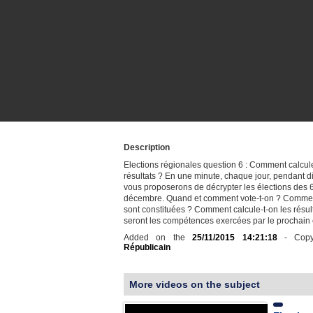
Description
Elections régionales question 6 : Comment calcule
résultats ? En une minute, chaque jour, pendant di
vous proposerons de décrypter les élections des 6
décembre. Quand et comment vote-t-on ? Comment
sont constituées ? Comment calcule-t-on les résul
seront les compétences exercées par le prochain
Added on the
25/11/2015 14:21:18
- Copy
Républicain
More videos on the subject