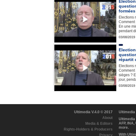
Election
questio
formées 
Elections 
Comment so
En une min
pendant d
03/08/2019
Election
questio
répartit
Elections 
Comment ré
sièges ? 
jour, pend
03/08/2019
Ultimedia V.4.0 © 2017
Ultimedia
About
Ultimedia
AFP, INA,
Media & Editors
more.
Rights-Holders & Producers
With Ulti
Privacy