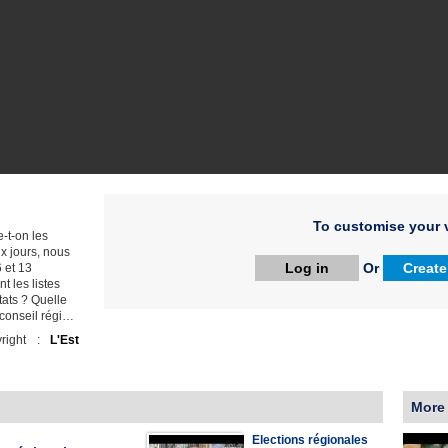
To customise your v
-t-on les
x jours, nous
Log in
Or
Create
 et 13
 les listes
tats ? Quelle
 conseil régi…
right :
L'Est
More
Elections régionales