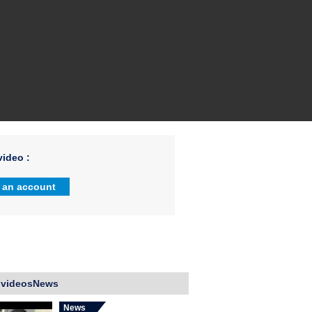
ideo :
 an account
 videosNews
News