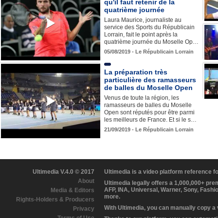
qu'il faut retenir de la
quatrième journée
Laura Maurice, journaliste au
service des Sports du Républicain
Lorrain, fait le point après la
quatrième journée du Moselle Op…
05/08/2019 - Le Républicain Lorrain
La préparation très
particulière des ramasseurs
de balles du Moselle Open
Venus de toute la région, les
ramasseurs de balles du Moselle
Open sont réputés pour être parmi
les meilleurs de France. Et si le s…
21/09/2019 - Le Républicain Lorrain
Ultimedia V.4.0 © 2017
Ultimedia is a video platform reference 
About
Ultimedia legally offers a 1,000,000+ pr
AFP, INA, Universal, Warner, Sony, Fashi
Media & Editors
more.
Rights-Holders & Producers
With Ultimedia, you can manually copy a
Privacy