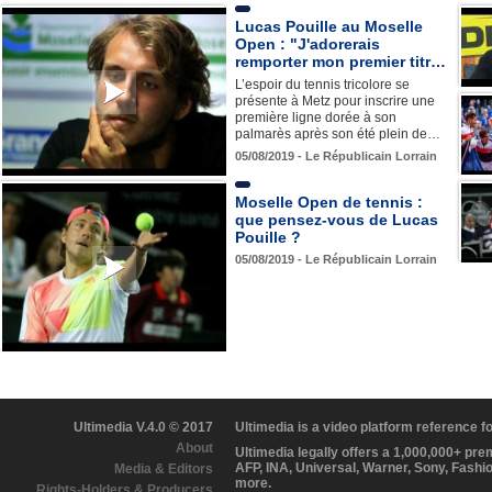
Lucas Pouille au Moselle
Open : "J'adorerais
remporter mon premier titr…
L’espoir du tennis tricolore se
présente à Metz pour inscrire une
première ligne dorée à son
palmarès après son été plein de…
05/08/2019 - Le Républicain Lorrain
Moselle Open de tennis :
que pensez-vous de Lucas
Pouille ?
05/08/2019 - Le Républicain Lorrain
Ultimedia V.4.0 © 2017
Ultimedia is a video platform reference 
About
Ultimedia legally offers a 1,000,000+ pr
AFP, INA, Universal, Warner, Sony, Fashi
Media & Editors
more.
Rights-Holders & Producers