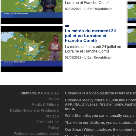
Lorraine et Franche-Comté
02/08/2019 - L'Est Républicain
La météo du mercredi 24
juillet en Lorraine et
Franche-Comté
La météo du mercredi 24 juillet en
Lorraine et Franche-Comté
02/08/2019 - L'Est Républicain
Ultimedia V.4.0 © 2017
Ultimedia is a video platform reference 
About
Ultimedia legally offers a 1,000,000+ pr
AFP, INA, Universal, Warner, Sony, Fashi
Media & Editors
more.
Rights-Holders & Producers
With Ultimedia, you can manually copy a
Privacy
Terms of Use
Thanks to our platform, you can automatic
Policy
Our Smart Widget analyzes the content of 
Politique de confidentialité