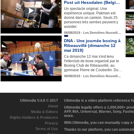
Post uit Hessdalen (Belgi…
Un spectacle original. Une
expérience unique. Pakman est
donné dans un camion. Seuls 25
personnes très serrées peuvent y
assister.
06/08/2019 - Les Dernières Nouvell…
DNA - Une journée boxing à
Ribeauvillé (dimanche 12
mai 2019)
Ce dimanche 12 mai s'est tenu
l'interclub de boxe organisé par le
Boxing Club de Ribeauvillé, au
gymnase Pierre de Coubertin. Du…
06/08/2019 - Les Dernières Nouvell…
Ultimedia V.4.0 © 2017
Ultimedia is a video platform reference 
About
Ultimedia legally offers a 1,000,000+ pr
AFP, INA, Universal, Warner, Sony, Fashi
Media & Editors
more.
Rights-Holders & Producers
With Ultimedia, you can manually copy a
Privacy
Terms of Use
Thanks to our platform, you can automatic