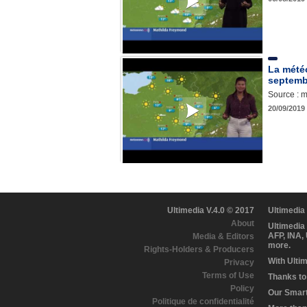
La mété
septemb
Source : 
20/09/2019
Ultimedia V.4.0 © 2017
Ultimedia
About
Ultimedia
AFP, INA,
Media & Editors
more.
Rights-Holders & Producers
With Ulti
Privacy
Terms of Use
Thanks to 
Policy
Our Smart 
Politique de confidentialité