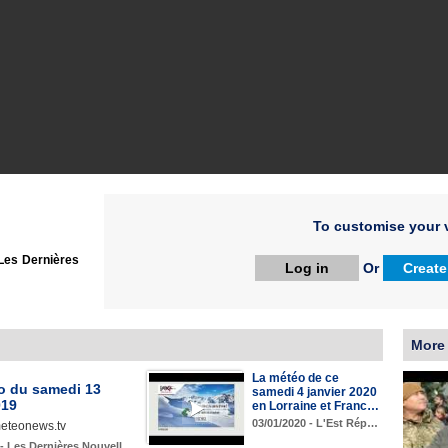
To customise your v
Les Dernières
Log in
Or
Create
More
La météo de ce
o du samedi 13
samedi 4 janvier 2020
019
en Lorraine et Franc…
03/01/2020 - L'Est Rép…
meteonews.tv
 - Les Dernières Nouvell…