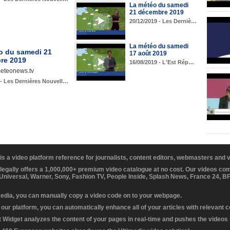
La météo du samedi
21 décembre 2019
20/12/2019 - Les Derniè…
La météo du samedi
o du samedi 21
17 août 2019
re 2019
16/08/2019 - L'Est Rép…
meteonews.tv
 - Les Dernières Nouvell…
 is a video platform reference for journalists, content editors, webmasters and
 legally offers a 1,000,000+ premium video catalogue at no cost. Our videos c
 Universal, Warner, Sony, Fashion TV, People Inside, Splash News, France 24, 
media, you can manually copy a video code on to your webpage.
our platform, you can automatically enhance all of your articles with relevant 
Widget analyzes the content of your pages in real-time and pushes the videos r