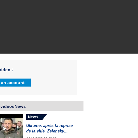
ideo :
 an account
 videosNews
News
Ukraine: après la reprise
de la ville, Zelensky...