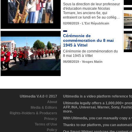
Sous la direction de leur professeur
d'éducation musicale Nicolas
Tornare, les anciens 6e, qui
entraient ce lundi en 5e au collèg…
02/08/2019 - L'Est Républicain
Cérémonie de
commémoration du 8 mai
1945 à Vittel
Cérémonie de commémoration du
8 mai 1945 à Vittel
06/08/2019 - Vosges Matin
Ultimedia V.4.0 © 2017
Ultimedia is a video platform reference 
About
Ultimedia legally offers a 1,000,000+ pr
AFP, INA, Universal, Warner, Sony, Fashi
Media & Editors
more.
Rights-Holders & Producers
With Ultimedia, you can manually copy a
Privacy
Terms of Use
Thanks to our platform, you can automatic
Policy
Our Smart Widget analyzes the content of 