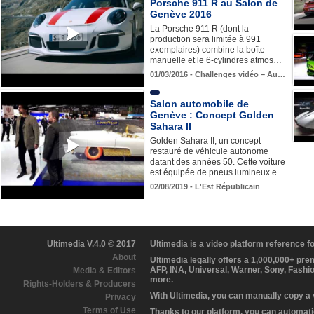
Porsche 911 R au Salon de
Genève 2016
La Porsche 911 R (dont la
production sera limitée à 991
exemplaires) combine la boîte
manuelle et le 6-cylindres atmos…
01/03/2016 - Challenges vidéo – Au…
Salon automobile de
Genève : Concept Golden
Sahara II
Golden Sahara II, un concept
restauré de véhicule autonome
datant des années 50. Cette voiture
est équipée de pneus lumineux e…
02/08/2019 - L'Est Républicain
Ultimedia V.4.0 © 2017
Ultimedia is a video platform reference 
About
Ultimedia legally offers a 1,000,000+ pr
AFP, INA, Universal, Warner, Sony, Fashi
Media & Editors
more.
Rights-Holders & Producers
With Ultimedia, you can manually copy a
Privacy
Terms of Use
Thanks to our platform, you can automatic