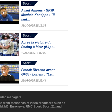
Sport
Avant Amiens - GF38.
Matthéo Xantippe : "Il
faut...
31/10/2025 15:18:36
Sport
Après la victoire du
Racing à Metz (0-1) :...
17/08/2025 21:07:25
Sport
Franck Rizzetto avant
GF38 - Lorient : "Le...
28/03/2025 15:25:44
 video managers.
ome from thousands of video producers such as
BFM, M6, Euronews, RMC Sport, Sport 21, and