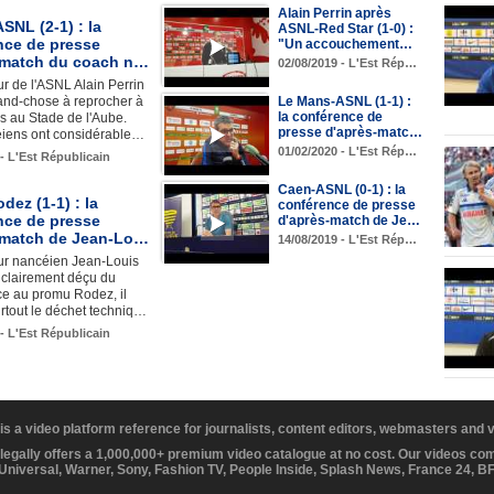
Alain Perrin après
SNL (2-1) : la
ASNL-Red Star (1-0) :
nce de presse
"Un accouchement…
-match du coach n…
02/08/2019 - L'Est Rép…
ur de l'ASNL Alain Perrin
and-chose à reprocher à
Le Mans-ASNL (1-1) :
la conférence de
s au Stade de l'Aube.
presse d'après-matc…
iens ont considérable…
01/02/2020 - L'Est Rép…
 - L'Est Républicain
Caen-ASNL (0-1) : la
ez (1-1) : la
conférence de presse
nce de presse
d'après-match de Je…
-match de Jean-Lo…
14/08/2019 - L'Est Rép…
eur nancéien Jean-Louis
 clairement déçu du
ace au promu Rodez, il
urtout le déchet techniq…
 - L'Est Républicain
 is a video platform reference for journalists, content editors, webmasters and
 legally offers a 1,000,000+ premium video catalogue at no cost. Our videos c
 Universal, Warner, Sony, Fashion TV, People Inside, Splash News, France 24, 