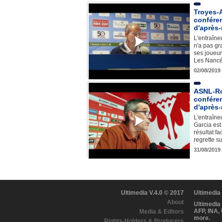
Troyes-A
confére
d'après
L'entraîne
n'a pas gr
ses joueur
Les Nancé
02/08/2019
ASNL-Rod
confére
d'après
L'entraîn
Garcia est
résultat f
regrette s
31/08/2019
Ultimedia V.4.0 © 2017
Ultimedia
About
Ultimedia
AFP, INA,
Media & Editors
more.
Rights-Holders & Producers