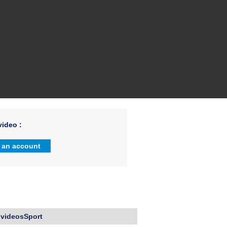
ideo :
 an account
 videosSport