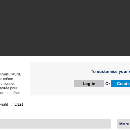
To customise your v
uvais, l'ASNL
t de même
Log in
Or
Create
ditionnel.
 soirée pour
oach nancéien
right :
L'Est
More