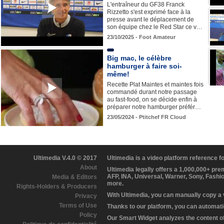
L'entraîneur du GF38 Franck
Rizzetto s'est exprimé face à la
presse avant le déplacement de
son équipe chez le Red Star ce v…
23/10/2025 - Foot Amateur
Big mac, le célèbre
hamburger à faire soi-
même!
Recette Plat Maintes et maintes fois
commandé durant notre passage
au fast-food, on se décide enfin à
préparer notre hamburger préfér…
23/05/2024 - Ptitchef FR Cloud
Ultimedia V.4.0 © 2017
Ultimedia is a video platform reference 
About
Ultimedia legally offers a 1,000,000+ pr
AFP, INA, Universal, Warner, Sony, Fashi
Media & Editors
more.
Rights-Holders & Producers
With Ultimedia, you can manually copy a
Privacy
Terms of Use
Thanks to our platform, you can automatic
Policy
Our Smart Widget analyzes the content of 