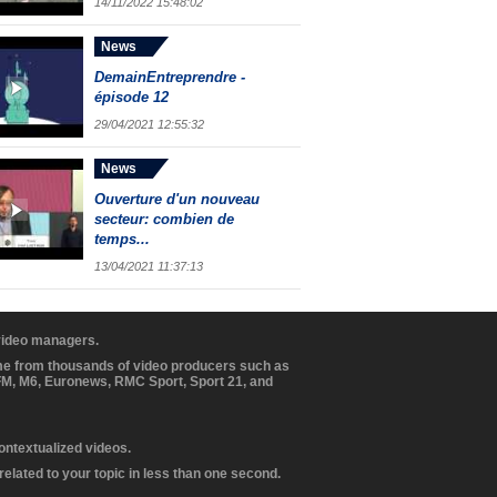
14/11/2022 15:48:02
News
DemainEntreprendre -
épisode 12
29/04/2021 12:55:32
News
Ouverture d'un nouveau
secteur: combien de
temps...
13/04/2021 11:37:13
 video managers.
ome from thousands of video producers such as
BFM, M6, Euronews, RMC Sport, Sport 21, and
contextualized videos.
elated to your topic in less than one second.