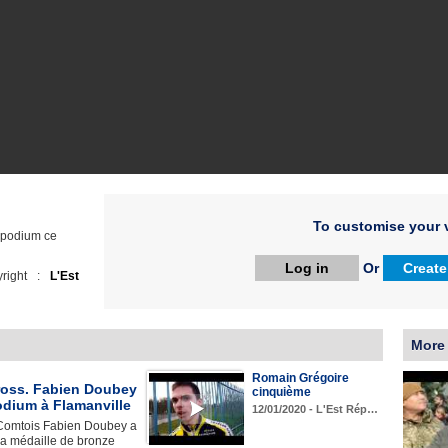
To customise your v
e podium ce
Log in
Or
Create
right :
L'Est
More
Romain Grégoire
ross. Fabien Doubey
cinquième
odium à Flamanville
12/01/2020 - L'Est Rép…
Comtois Fabien Doubey a
la médaille de bronze