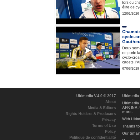
lors du c
élite de c
12/01/2020
Champio
cyclo-cr
Gauther
Deux sema
emporté l
cyclo-cros
cadets, l'
07/08/2019
Ultimedia V.4.0 © 2017
Ultimedia
About
Ultimedia
AFP, INA,
Media & Editors
more.
Rights-Holders & Producers
With Ulti
Privacy
Terms of Use
Thanks to 
Policy
Our Smart 
Politique de confidentialité