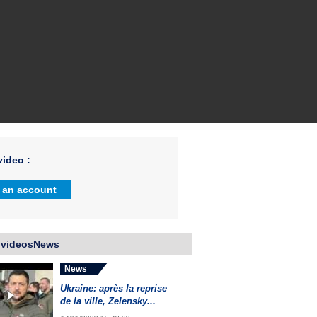
ideo :
 an account
 videosNews
News
Ukraine: après la reprise
de la ville, Zelensky...