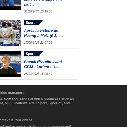
faut...
31/10/2025 15:18:36
Sport
Après la victoire du
Racing à Metz (0-1) :...
17/08/2025 21:07:25
Sport
Franck Rizzetto avant
GF38 - Lorient : "Le...
28/03/2025 15:25:44
 video managers.
ome from thousands of video producers such as
BFM, M6, Euronews, RMC Sport, Sport 21, and
contextualized videos.
elated to your topic in less than one second.