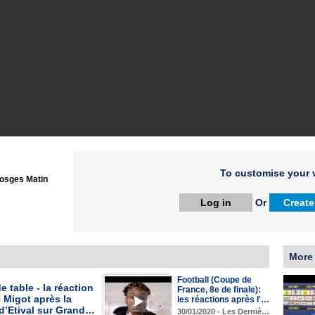
To customise your v
osges Matin
Log in
Or
Create
More
Football (Coupe de
e table - la réaction
France, 8e de finale):
 Migot après la
les réactions après l'…
 d’Etival sur Grand…
30/01/2020 - Les Derniè…