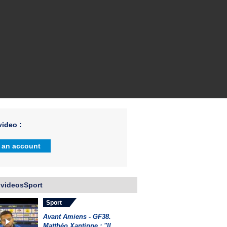
ideo :
 an account
 videosSport
Sport
Avant Amiens - GF38.
Matthéo Xantippe : "Il