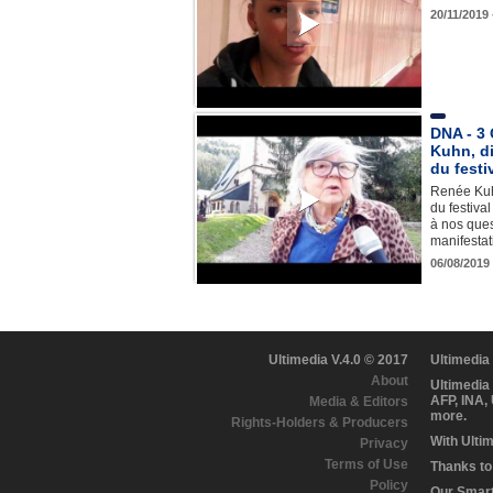
20/11/2019
DNA - 3
Kuhn, di
du festi
Renée Kuhn
du festiva
à nos ques
manifestat
06/08/2019
Ultimedia V.4.0 © 2017
Ultimedia
About
Ultimedia
AFP, INA,
Media & Editors
more.
Rights-Holders & Producers
With Ulti
Privacy
Terms of Use
Thanks to 
Policy
Our Smart 