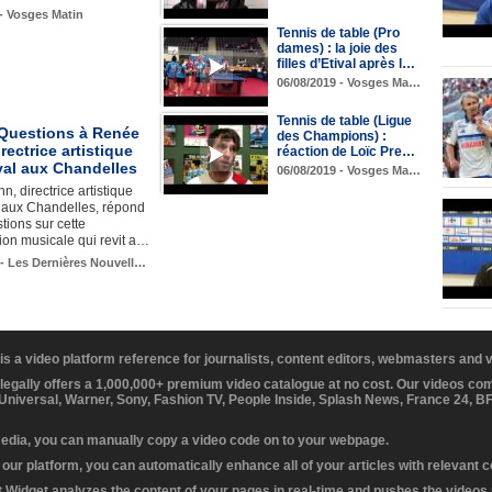
 - Vosges Matin
Tennis de table (Pro
dames) : la joie des
filles d’Etival après l…
06/08/2019 - Vosges Ma…
Tennis de table (Ligue
 Questions à Renée
des Champions) :
rectrice artistique
réaction de Loïc Pre…
val aux Chandelles
06/08/2019 - Vosges Ma…
, directrice artistique
l aux Chandelles, répond
tions sur cette
ion musicale qui revit a…
 - Les Dernières Nouvell…
 is a video platform reference for journalists, content editors, webmasters and
 legally offers a 1,000,000+ premium video catalogue at no cost. Our videos c
 Universal, Warner, Sony, Fashion TV, People Inside, Splash News, France 24, 
media, you can manually copy a video code on to your webpage.
our platform, you can automatically enhance all of your articles with relevant 
Widget analyzes the content of your pages in real-time and pushes the videos r