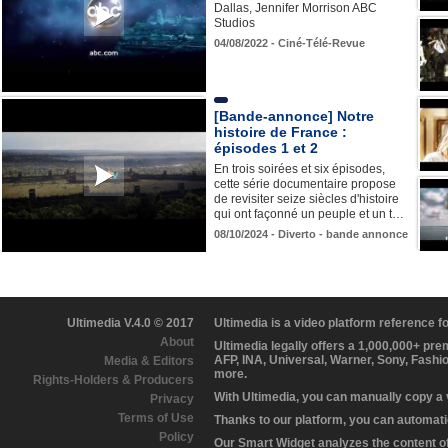
Dallas, Jennifer Morrison ABC
Studios
04/08/2022 - Ciné-Télé-Revue
[Bande-annonce] Notre
histoire de France :
épisodes 1 et 2
En trois soirées et six épisodes,
cette série documentaire propose
de revisiter seize siècles d'histoire
qui ont façonné un peuple et un t…
08/10/2024 - Diverto - bande annonce
Ultimedia V.4.0 © 2017
Ultimedia is a video platform reference 
About
Ultimedia legally offers a 1,000,000+ pr
AFP, INA, Universal, Warner, Sony, Fashi
Media & Editors
more.
Rights-Holders & Producers
With Ultimedia, you can manually copy a
Privacy
Terms of Use
Thanks to our platform, you can automatic
Policy
Our Smart Widget analyzes the content of 