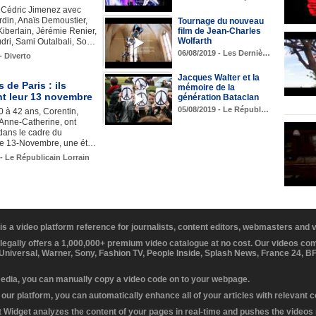
e Cédric Jimenez avec
din, Anaïs Demoustier,
Tournage du nouveau
film de Jean-Charles
iberlain, Jérémie Renier,
Wolfarth
dri, Sami Outalbali, So…
06/08/2019 - Les Derniè…
- Diverto
Jacques Walter et la
 de Paris : ils
mémoire de la
nt leur 13 novembre
génération Bataclan
05/08/2019 - Le Républ…
 à 42 ans, Corentin,
Anne-Catherine, ont
dans le cadre du
e 13-Novembre, une ét…
 - Le Républicain Lorrain
 is a video platform reference for journalists, content editors, webmasters and
 legally offers a 1,000,000+ premium video catalogue at no cost. Our videos c
 Universal, Warner, Sony, Fashion TV, People Inside, Splash News, France 24, 
media, you can manually copy a video code on to your webpage.
our platform, you can automatically enhance all of your articles with relevant 
Widget analyzes the content of your pages in real-time and pushes the videos r