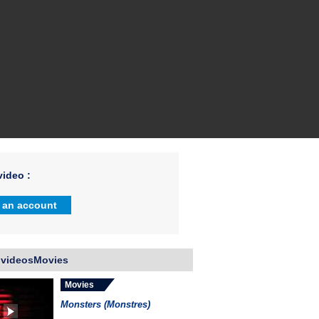
ideo :
 an account
 videosMovies
Movies
Monsters (Monstres)