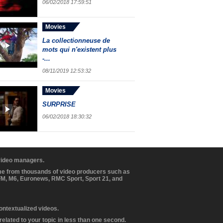
06/02/2018 17:59:51
Movies
La collectionneuse de
mots qui n'existent plus
-...
08/11/2019 12:53:32
Movies
SURPRISE
06/02/2018 18:30:32
 video managers.
ome from thousands of video producers such as
BFM, M6, Euronews, RMC Sport, Sport 21, and
contextualized videos.
elated to your topic in less than one second.