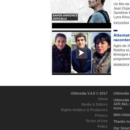
Un film d
Jean Dujar
Sandrine K
Lyna Khou
03/11/2024 
Attentats
raconte
Agés de 20
Rebiha et 
témoigné 
programm
05/08/2019
Ultimedia V.4.0 © 2017
Ultimedia
About
Ultimedia
AFP, INA,
Media & Editors
more.
Rights-Holders & Producers
With Ulti
Privacy
Terms of Use
Thanks to 
Policy
Our Smart 