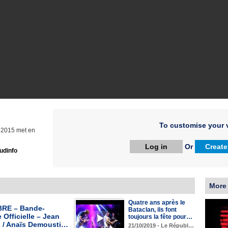
To customise your v
e 2015 met en
Log in
Or
Create
udinfo
More
Quatre ans après le
RE – Bande-
Bataclan, ils font
Officielle – Jean
toujours la fête pour…
n / Anaïs Demousti…
21/10/2019 - Le Républ…