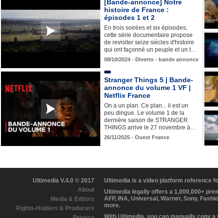
[Bande-annonce] Notre
histoire de France :
épisodes 1 et 2
En trois soirées et six épisodes,
cette série documentaire propose
de revisiter seize siècles d'histoire
qui ont façonné un peuple et un t…
08/10/2024 - Diverto - bande annonce
Stranger Things 5 | Bande-
annonce du volume 1 VF |
Netflix France
On a un plan. Ce plan... il est un
peu dingue. Le volume 1 de la
dernière saison de STRANGER
THINGS arrive le 27 novembre à…
26/11/2025 - Ouest France
Ultimedia V.4.0 © 2017
Ultimedia is a video platform reference 
About
Ultimedia legally offers a 1,000,000+ pr
AFP, INA, Universal, Warner, Sony, Fashi
Media & Editors
more.
Rights-Holders & Producers
With Ultimedia, you can manually copy a
Privacy