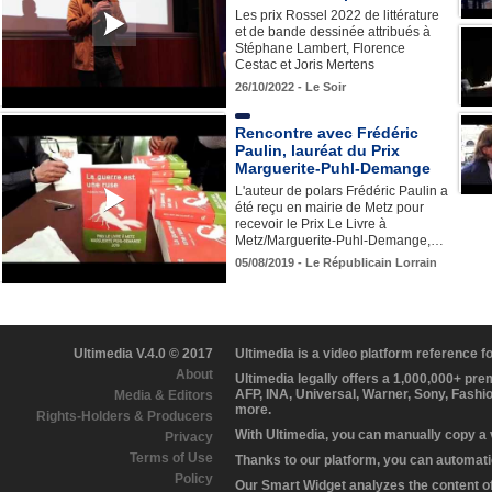
Les prix Rossel 2022 de littérature
et de bande dessinée attribués à
Stéphane Lambert, Florence
Cestac et Joris Mertens
26/10/2022 - Le Soir
Rencontre avec Frédéric
Paulin, lauréat du Prix
Marguerite-Puhl-Demange
L'auteur de polars Frédéric Paulin a
été reçu en mairie de Metz pour
recevoir le Prix Le Livre à
Metz/Marguerite-Puhl-Demange,…
05/08/2019 - Le Républicain Lorrain
Ultimedia V.4.0 © 2017
Ultimedia is a video platform reference 
About
Ultimedia legally offers a 1,000,000+ pr
AFP, INA, Universal, Warner, Sony, Fashi
Media & Editors
more.
Rights-Holders & Producers
With Ultimedia, you can manually copy a
Privacy
Terms of Use
Thanks to our platform, you can automatic
Policy
Our Smart Widget analyzes the content of 