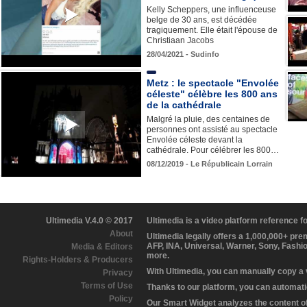
Kelly Scheppers, une influenceuse
belge de 30 ans, est décédée
tragiquement. Elle était l'épouse de
Christiaan Jacobs
28/04/2021 - Sudinfo
Metz : le spectacle "Envolée
céleste" célèbre les 800 ans
de la cathédrale
Malgré la pluie, des centaines de
personnes ont assisté au spectacle
Envolée céleste devant la
cathédrale. Pour célébrer les 800…
08/12/2019 - Le Républicain Lorrain
Ultimedia V.4.0 © 2017
Ultimedia is a video platform reference 
About
Ultimedia legally offers a 1,000,000+ pr
AFP, INA, Universal, Warner, Sony, Fashi
Media & Editors
more.
Rights-Holders & Producers
With Ultimedia, you can manually copy a
Privacy
Terms of Use
Thanks to our platform, you can automatic
Policy
Our Smart Widget analyzes the content of 