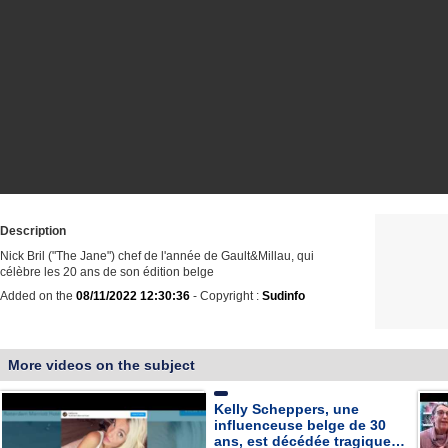
Description
Nick Bril ("The Jane") chef de l'année de Gault&Millau, qui
célèbre les 20 ans de son édition belge
Added on the
08/11/2022 12:30:36
- Copyright :
Sudinfo
More videos on the subject
Kelly Scheppers, une
influenceuse belge de 30
ans, est décédée tragique…