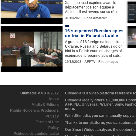
Xantippe s'est exprimé avant le
déplacement de son équipe à
Amiens. Il est revenu sur sa réce…
31/10/2025 - Foot Amateur
16 suspected Russian spies
on trial in Poland's Lublin
A group of 16 foreign nationals from
Ukraine, Russia and Belarus go on
trial in a Polish court on charges of
espionage, preparing acts of sab…
19/12/2023 - AFPTV - First images
Ultimedia V.4.0 © 2017
Ultimedia is a video platform reference 
About
Ultimedia legally offers a 1,000,000+ pr
AFP, INA, Universal, Warner, Sony, Fashi
Media & Editors
more.
Rights-Holders & Producers
With Ultimedia, you can manually copy a
Privacy
Terms of Use
Thanks to our platform, you can automatic
Policy
Our Smart Widget analyzes the content of 
Politique de confidentialité