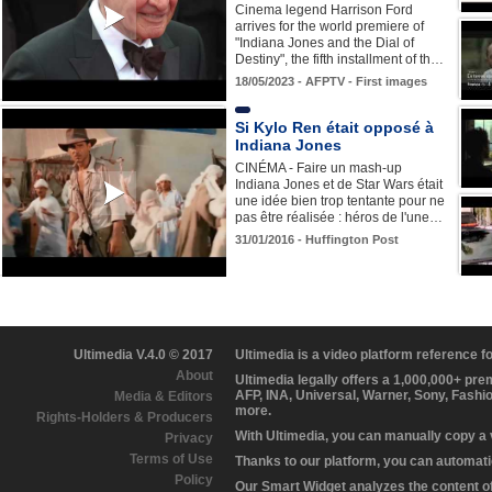
Cinema legend Harrison Ford
arrives for the world premiere of
"Indiana Jones and the Dial of
Destiny", the fifth installment of th…
18/05/2023 - AFPTV - First images
Si Kylo Ren était opposé à
Indiana Jones
CINÉMA - Faire un mash-up
Indiana Jones et de Star Wars était
une idée bien trop tentante pour ne
pas être réalisée : héros de l'une…
31/01/2016 - Huffington Post
Ultimedia V.4.0 © 2017
Ultimedia is a video platform reference 
About
Ultimedia legally offers a 1,000,000+ pr
AFP, INA, Universal, Warner, Sony, Fashi
Media & Editors
more.
Rights-Holders & Producers
With Ultimedia, you can manually copy a
Privacy
Terms of Use
Thanks to our platform, you can automatic
Policy
Our Smart Widget analyzes the content of 