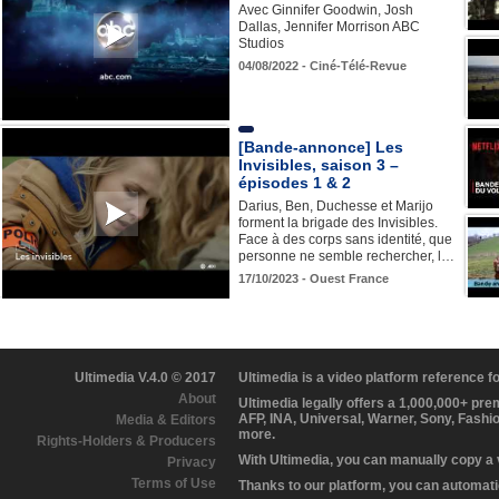
Avec Ginnifer Goodwin, Josh
Dallas, Jennifer Morrison ABC
Studios
04/08/2022 - Ciné-Télé-Revue
[Bande-annonce] Les
Invisibles, saison 3 –
épisodes 1 & 2
Darius, Ben, Duchesse et Marijo
forment la brigade des Invisibles.
Face à des corps sans identité, que
personne ne semble rechercher, l…
17/10/2023 - Ouest France
Ultimedia V.4.0 © 2017
Ultimedia is a video platform reference 
About
Ultimedia legally offers a 1,000,000+ pr
AFP, INA, Universal, Warner, Sony, Fashi
Media & Editors
more.
Rights-Holders & Producers
With Ultimedia, you can manually copy a
Privacy
Terms of Use
Thanks to our platform, you can automatic