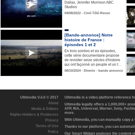
Dallas, Jennifer Morrison ABC
Studios
04/08/2022 - Ciné-Télé-Revue
[Bande-annonce] Notre
histoire de France :
épisodes 1 et 2
En trois soirées et six épisodes,
cette série documentaire propose
de revisiter seize siècles d'histoire
qui ont façonné un peuple et un t…
08/10/2024 - Diverto - bande annonce
Ultimedia V.4.0 © 2017
Ultimedia is a video platform reference 
About
Ultimedia legally offers a 1,000,000+ pr
AFP, INA, Universal, Warner, Sony, Fashi
Media & Editors
more.
Rights-Holders & Producers
With Ultimedia, you can manually copy a
Privacy
Terms of Use
Thanks to our platform, you can automatic
Policy
Our Smart Widget analyzes the content of 