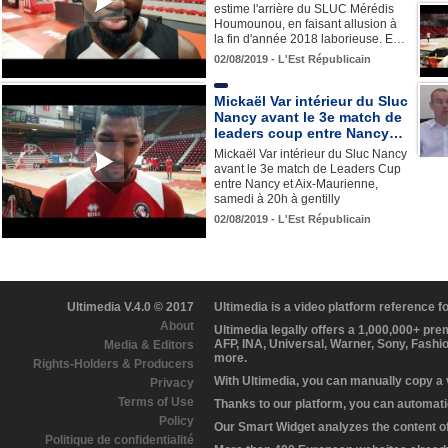
estime l'arrière du SLUC Mérédis
Houmounou, en faisant allusion à
la fin d'année 2018 laborieuse. E…
02/08/2019 - L'Est Républicain
Mickaël Var intérieur du Sluc
Nancy avant le 3e match de
leaders coup entre Nancy…
Mickaël Var intérieur du Sluc Nancy
avant le 3e match de Leaders Cup
entre Nancy et Aix-Maurienne,
samedi à 20h à gentilly
02/08/2019 - L'Est Républicain
Ultimedia V.4.0 © 2017
Ultimedia is a video platform reference 
About
Ultimedia legally offers a 1,000,000+ pr
AFP, INA, Universal, Warner, Sony, Fashi
Media & Editors
more.
Rights-Holders & Producers
With Ultimedia, you can manually copy a
Privacy
Terms of Use
Thanks to our platform, you can automatic
Policy
Our Smart Widget analyzes the content of 
Politique de confidentialité