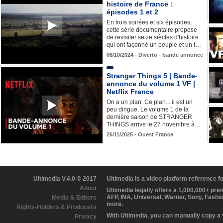
histoire de France :
épisodes 1 et 2
En trois soirées et six épisodes,
cette série documentaire propose
de revisiter seize siècles d'histoire
qui ont façonné un peuple et un t…
08/10/2024 - Diverto - bande annonce
Stranger Things 5 | Bande-
annonce du volume 1 VF |
Netflix France
On a un plan. Ce plan... il est un
peu dingue. Le volume 1 de la
dernière saison de STRANGER
THINGS arrive le 27 novembre à…
26/11/2025 - Ouest France
Ultimedia V.4.0 © 2017
Ultimedia is a video platform reference 
About
Ultimedia legally offers a 1,000,000+ pr
AFP, INA, Universal, Warner, Sony, Fashi
Media & Editors
more.
Rights-Holders & Producers
With Ultimedia, you can manually copy a
Privacy