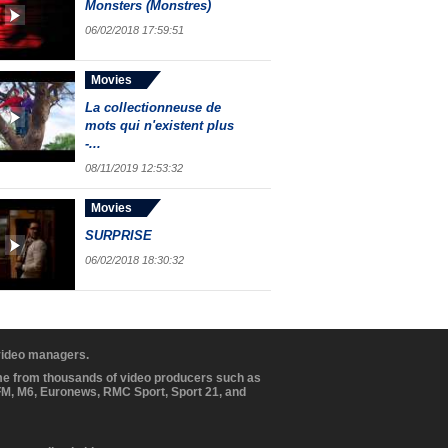
Monsters (Monstres)
06/02/2018 17:59:51
Movies
La collectionneuse de
mots qui n'existent plus
-...
08/11/2019 12:53:32
Movies
SURPRISE
06/02/2018 18:30:32
 video managers.
ome from thousands of video producers such as
BFM, M6, Euronews, RMC Sport, Sport 21, and