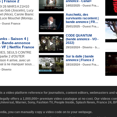
 | France 2
annonce - Canal+
14/02/2025 - Ouest Fra…
 26 MARS A 21H10
as Gob (Joscelin), Lucy
et (Alice), Carole Bianic
Auschwitz, des
), Luce Mouchel (Moniqu…
survivants racontent |
bande annonce | FR…
 - Ouest France
25/01/2025 - Ouest Fra…
CODE QUANTUM
nks - Saison 4 |
(bande annonce - VO -
2 - Bande-annonce
2022)
e VF | Netflix France
29/10/2024 - Diverto - b…
UES, SEULS CONTRE
partie 2 d'OUTER
Sur la dalle | bande
annonce | France 2
son 4 arrive, avec un
inal à ne manquer sous…
18/10/2024 - Ouest Fra…
- Diverto
 is a video platform reference for journalists, content editors, webmasters and
 legally offers a 1,000,000+ premium video catalogue at no cost. Our videos c
 Universal, Warner, Sony, Fashion TV, People Inside, Splash News, France 24, 
media, you can manually copy a video code on to your webpage.