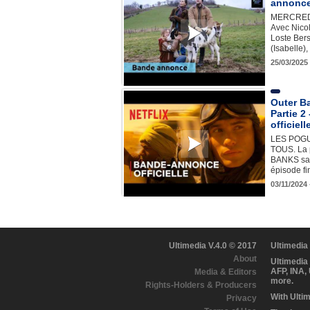
annonce
MERCREDI
Avec Nicol
Loste Bers
(Isabelle
25/03/2025
Outer Ba
Partie 
officiell
LES POG
TOUS. La 
BANKS sai
épisode f
03/11/2024 
Ultimedia V.4.0 © 2017
Ultimedia
About
Ultimedia
AFP, INA,
Media & Editors
more.
Rights-Holders & Producers
With Ulti
Privacy