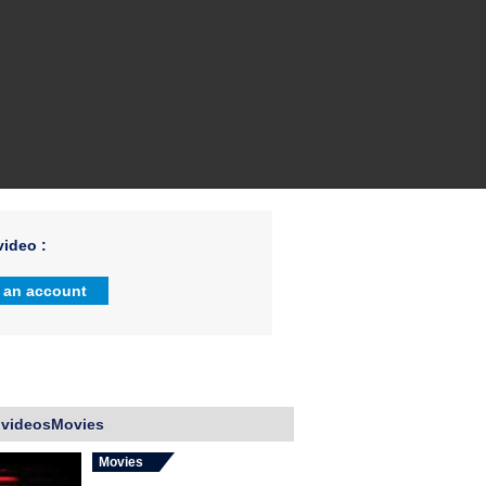
ideo :
 an account
 videosMovies
Movies