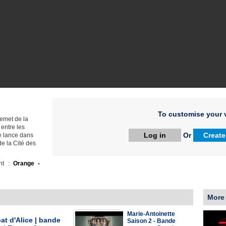
To customise your v
remet de la
 entre les
Log in
Or
Create
e lance dans
de la Cité des
ht :
Orange -
More
Marie-Antoinette
t d'Alice | bande
Saison 2 - Bande