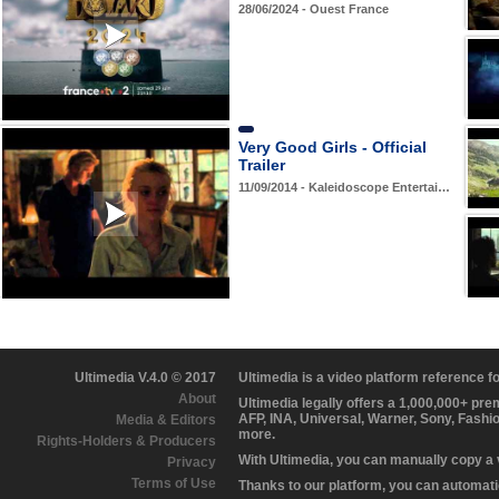
28/06/2024 - Ouest France
Very Good Girls - Official
Trailer
11/09/2014 - Kaleidoscope Entertai…
Ultimedia V.4.0 © 2017
Ultimedia is a video platform reference 
About
Ultimedia legally offers a 1,000,000+ pr
AFP, INA, Universal, Warner, Sony, Fashi
Media & Editors
more.
Rights-Holders & Producers
With Ultimedia, you can manually copy a
Privacy
Terms of Use
Thanks to our platform, you can automatic