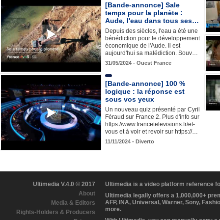
[Bande-annonce] Sale
temps pour la planète :
Aude, l'eau dans tous ses…
Depuis des siècles, l'eau a été une
bénédiction pour le développement
économique de l'Aude. Il est
aujourd'hui sa malédiction. Souv…
31/05/2024 - Ouest France
[Bande-annonce] 100 %
logique : la réponse est
sous vos yeux
Un nouveau quiz présenté par Cyril
Féraud sur France 2. Plus d'info sur
https://www.francetelevisions.fr/et-
vous et à voir et revoir sur https://…
11/11/2024 - Diverto
Ultimedia V.4.0 © 2017
Ultimedia is a video platform reference 
About
Ultimedia legally offers a 1,000,000+ pr
AFP, INA, Universal, Warner, Sony, Fashi
Media & Editors
more.
Rights-Holders & Producers