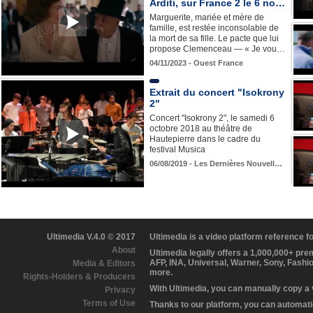
Arditi, sur France 2 le 6 no…
Marguerite, mariée et mère de
famille, est restée inconsolable de
la mort de sa fille. Le pacte que lui
propose Clemenceau — « Je vou…
04/11/2023 - Ouest France
Extrait du concert "Isokrony
2"
Concert "Isokrony 2", le samedi 6
octobre 2018 au théâtre de
Hautepierre dans le cadre du
festival Musica
06/08/2019 - Les Dernières Nouvell…
Ultimedia V.4.0 © 2017
Ultimedia is a video platform reference 
About
Ultimedia legally offers a 1,000,000+ pr
AFP, INA, Universal, Warner, Sony, Fashi
Media & Editors
more.
Rights-Holders & Producers
With Ultimedia, you can manually copy a
Privacy
Terms of Use
Thanks to our platform, you can automatic