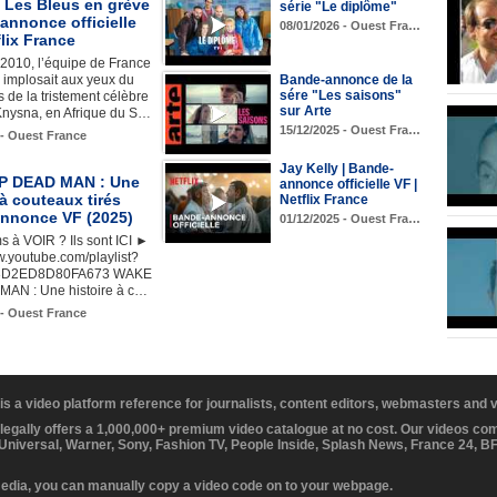
 Les Bleus en grève
série "Le diplôme"
annonce officielle
08/01/2026 - Ouest Fra…
flix France
 2010, l’équipe de France
l implosait aux yeux du
Bande-annonce de la
sére "Les saisons"
 de la tristement célèbre
sur Arte
Knysna, en Afrique du S…
15/12/2025 - Ouest Fra…
 - Ouest France
Jay Kelly | Bande-
P DEAD MAN : Une
annonce officielle VF |
 à couteaux tirés
Netflix France
nnonce VF (2025)
01/12/2025 - Ouest Fra…
s à VOIR ? Ils sont ICI ►
w.youtube.com/playlist?
43D2ED8D80FA673 WAKE
AN : Une histoire à c…
 - Ouest France
 is a video platform reference for journalists, content editors, webmasters and
 legally offers a 1,000,000+ premium video catalogue at no cost. Our videos c
 Universal, Warner, Sony, Fashion TV, People Inside, Splash News, France 24, 
media, you can manually copy a video code on to your webpage.