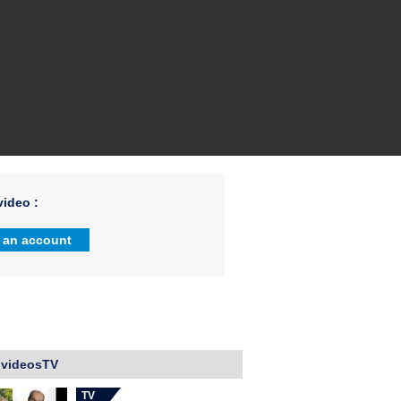
ideo :
 an account
 videosTV
TV