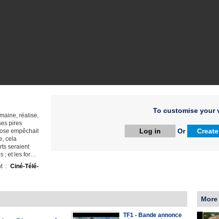
To customise your v
maine, réalise,
ses pires
Log in
Or
Create
chose empêchait
e, cela
rts seraient
s ; et les for…
ht :
Ciné-Télé-
More
TF1 - Bande annonce