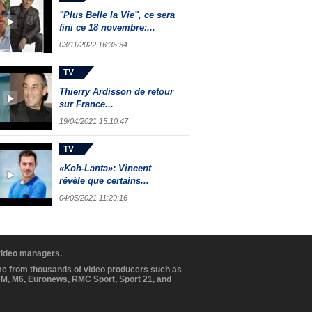
"Plus Belle la Vie", ce sera
fini ce 18 novembre:...
03/11/2022 16:35:54
TV
Thierry Ardisson de retour
sur France...
19/04/2021 15:10:47
TV
«Koh-Lanta»: Vincent
révèle que certains...
04/05/2021 11:29:16
 video managers.
ome from thousands of video producers such as
BFM, M6, Euronews, RMC Sport, Sport 21, and