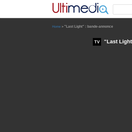
Panneau de gestion des cookies
"Last Light" : bande-annonce
Home
>
"Last Ligh
TV