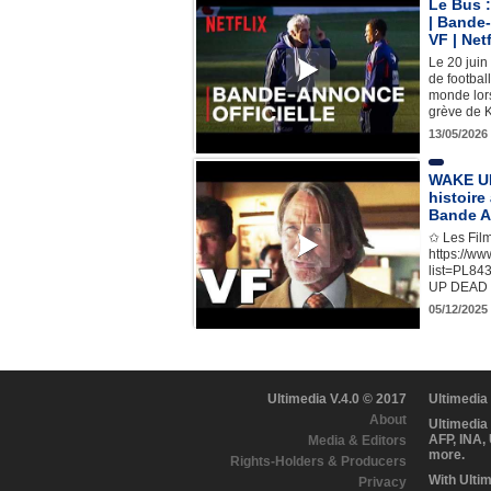
Le Bus :
| Bande-
VF | Net
Le 20 juin
de footbal
monde lors
grève de 
13/05/2026
WAKE U
histoire
Bande A
✩ Les Film
https://ww
list=PL8
UP DEAD M
05/12/2025
Ultimedia V.4.0 © 2017
Ultimedia
About
Ultimedia
AFP, INA,
Media & Editors
more.
Rights-Holders & Producers
With Ulti
Privacy