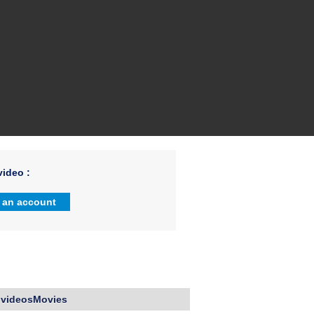
ideo :
 an account
 videosMovies