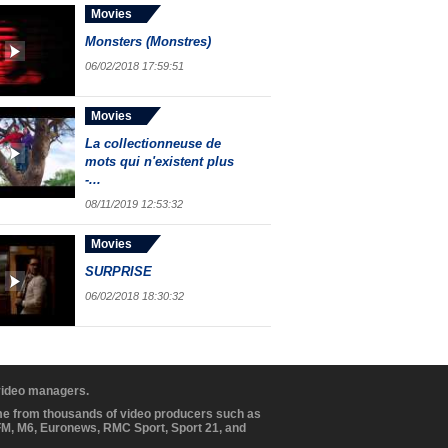
Movies
Monsters (Monstres)
06/02/2018 17:59:51
Movies
La collectionneuse de
mots qui n'existent plus
-...
08/11/2019 12:53:32
Movies
SURPRISE
06/02/2018 18:30:32
 video managers.
ome from thousands of video producers such as
BFM, M6, Euronews, RMC Sport, Sport 21, and