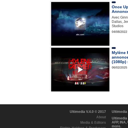
Once Up
Annonce
Avec Ginn
Dallas, Je
Studios
04/08/2022
Mylène 
annonce
(1080p)
06/02/2025
Ultimedia V.4.0 © 2017
Ultimedia
About
Ultimedia
AFP, INA,
Media & Editors
more.