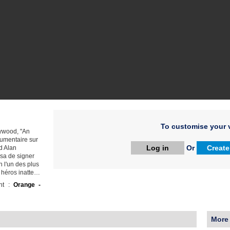
To customise your v
lywood, "An
cumentaire sur
Log in
Or
Create
d Alan
usa de signer
n l'un des plus
 héros inatte…
ht :
Orange -
More