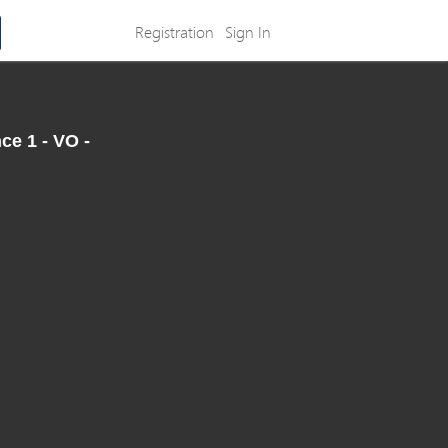
Registration
Sign In
e 1 - VO -