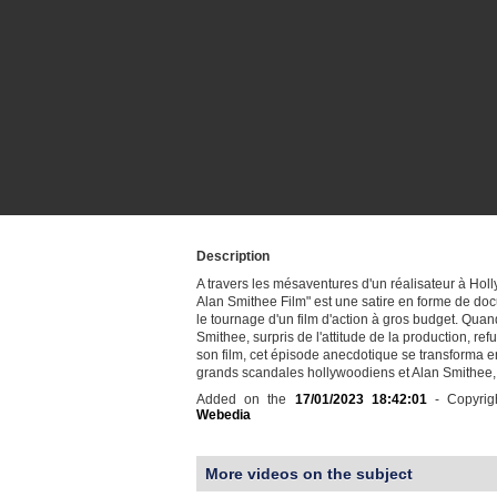
Description
A travers les mésaventures d'un réalisateur à Hol
Alan Smithee Film" est une satire en forme de do
le tournage d'un film d'action à gros budget. Quan
Smithee, surpris de l'attitude de la production, ref
son film, cet épisode anecdotique se transforma e
grands scandales hollywoodiens et Alan Smithee,
Added on the
17/01/2023 18:42:01
- Copyrig
Webedia
More videos on the subject