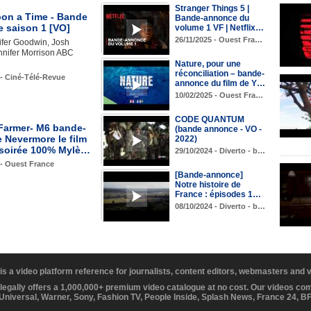
Stranger Things 5 |
on a Time - Bande
Bande-annonce du
 saison 1 [VO]
volume 1 VF | Netflix…
26/11/2025 - Ouest Fra…
ifer Goodwin, Josh
nnifer Morrison ABC
Nature, pour une
réconciliation – bande-
 - Ciné-Télé-Revue
annonce du film de Y…
10/02/2025 - Ouest Fra…
CODE QUANTUM
Farmer- M6 bande-
(bande annonce - VO -
 Nevermore le film
2022)
 soirée 100% Mylè…
29/10/2024 - Diverto - b…
 - Ouest France
[Bande-annonce]
Notre histoire de
France : épisodes 1…
08/10/2024 - Diverto - b…
 is a video platform reference for journalists, content editors, webmasters and
 legally offers a 1,000,000+ premium video catalogue at no cost. Our videos c
 Universal, Warner, Sony, Fashion TV, People Inside, Splash News, France 24, 