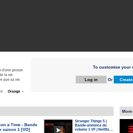
To customise your v
on d'une grosse
e la vie
Log in
Or
Create
ce que sa vie
ht :
Orange -
More
Stranger Things 5 |
on a Time - Bande
Bande-annonce du
 saison 1 [VO]
volume 1 VF | Netflix…