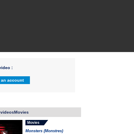
ideo :
 an account
 videosMovies
Movies
Monsters (Monstres)