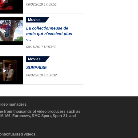
06/02/2018 17:59:51
Movies
La collectionneuse de
mots qui n'existent plus
-...
08/11/2019 12:53:32
Movies
SURPRISE
06/02/2018 18:30:32
 video managers.
ome from thousands of video producers such as
BFM, M6, Euronews, RMC Sport, Sport 21, and
contextualized videos.