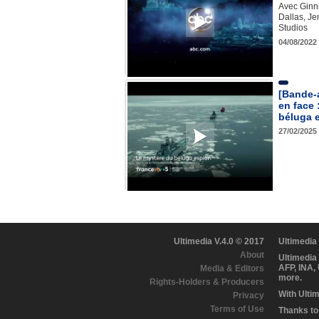
Avec Ginn
Dallas, Je
Studios
04/08/2022
[Bande-
en face 
béluga 
27/02/2025
Ultimedia V.4.0 © 2017
Ultimedia
About
Ultimedia
AFP, INA,
Media & Editors
more.
Rights-Holders & Producers
With Ulti
Privacy
Terms of Use
Thanks to 