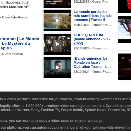
26/11/2025 - Ouest Fra…
ifer Goodwin, Josh
nnifer Morrison ABC
Le monde perdu des
rois sumériens | bande
 - Ciné-Télé-Revue
annonce | France 5
19/03/2025 - Ouest Fra…
CODE QUANTUM
annonce] Le Monde
(bande annonce - VO -
: Le Mystère du
2022)
espion
29/10/2024 - Diverto - b…
 - Ouest France
[Bande-annonce] Le
Monde en face :
Opération Trump – L…
18/10/2024 - Ouest Fra…
 is a video platform reference for journalists, content editors, webmasters and
 legally offers a 1,000,000+ premium video catalogue at no cost. Our videos c
 Universal, Warner, Sony, Fashion TV, People Inside, Splash News, France 24, 
media, you can manually copy a video code on to your webpage.
our platform, you can automatically enhance all of your articles with relevant 