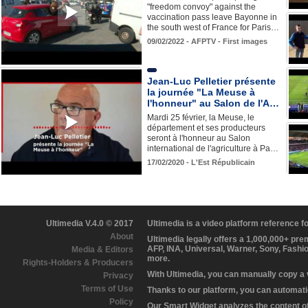
"freedom convoy" against the
vaccination pass leave Bayonne in
the south west of France for Paris…
09/02/2022 - AFPTV - First images
Jean-Luc Pelletier présente
la journée "La Meuse à
l'honneur" au Salon de l'A…
Mardi 25 février, la Meuse, le
département et ses producteurs
seront à l'honneur au Salon
international de l'agriculture à Pa…
17/02/2020 - L'Est Républicain
Ultimedia V.4.0 © 2017
Ultimedia is a video platform reference 
About
Ultimedia legally offers a 1,000,000+ pr
AFP, INA, Universal, Warner, Sony, Fashi
Media & Editors
more.
Rights-Holders & Producers
With Ultimedia, you can manually copy a
Privacy
Terms of Use
Thanks to our platform, you can automatic
Policy
Our Smart Widget analyzes the content of 